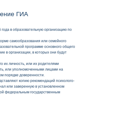
дение ГИА
6 года в образовательную организацию по
форме самообразования или семейного
азовательной программе основного общего
е в организации, в которых они будут
 их личность, или их родителями
сть, или уполномоченными лицами на
ом порядке доверенности.
дставляют копию рекомендаций психолого-
инал или заверенную в установленном
ной федеральным государственным