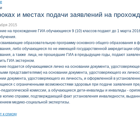
е
и
роках и местах подачи заявлений на прохож
абря 2015
ние на прохождение ГИА обучающиеся 9 (10) классов подают до 1 марта 201
обучения.
осваивающие образовательную программу основного общего образования в 
вания, либо обучающиеся по не имеющей государственной аккредитации обр
вания, а также лица, не прошедшие ГИА в предыдущие годы, подают заявлени
ить ГИА экстерном.
ние подается обучающимися лично на основании документа, удостоверяющего
ными представителями) на основании документа, удостоверяющего их лично
нии документа, удостоверяющего их личность, и оформленной в установленн
щиеся с ограниченными возможностями здоровья при подаче заявления пре
-педагогической комиссии, а обучающиеся дети-инвалиды и инвалиды - ориг
е копию справки, подтверждающей факт установления инвалидности, выдан
ением медико-социальной экспертизы.
т к списку