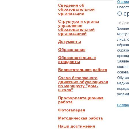
О школ
Сведения об
Новост
образовательной
О с
организации
Структура и органы
16 Дек
управления
Заявле
образовательной
организацией
месту 
Лица, 
Документы
образо
Образование
образо
проход
Образовательные
стандарты
Заявле
(закон
Воспитательная работа
основа
Схема безопасного
Обучаю
движения обучающихся
медико
по маршруту "дом -
порядк
школа"
учрежд
Профориентационная
работа
Возвра
Фотогалерея
Методическая работа
Наши достижения